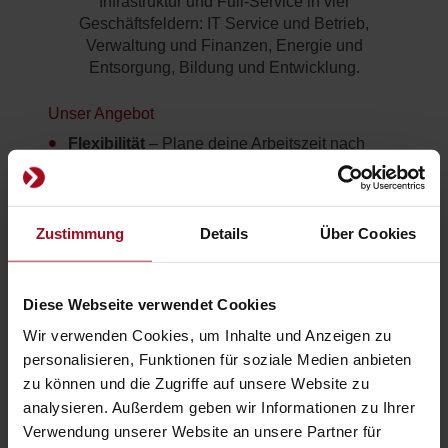
Infrastruktur und Full-Service in vier
Geschäftsfeldern: IT Service und Betrieb,
Verwaltung und Finanzen, Energie und
Entsorgung, Bildung und Entwicklung.
Unser Angebot
Flexibilität
– Plane deine Arbeitszeit nach
deinen individuellen Bedürfnissen und ohne
Kernarbeitszeit.
Sicherheit
– Wir wollen die Zukunft mit dir
Zustimmung
Details
Über Cookies
gemeinsam gestalten. Wenn du dir einen
sicheren Arbeitgeber wünschst, bist du bei uns
genau richtig.
Diese Webseite verwendet Cookies
Mobiles Arbeiten
– Von zu Hause aus
arbeiten? Sehr gerne! Selbstverständlich
Wir verwenden Cookies, um Inhalte und Anzeigen zu
kannst du auch einen unserer anderen
personalisieren, Funktionen für soziale Medien anbieten
Standorte besuchen und somit neue
zu können und die Zugriffe auf unsere Website zu
Kollegen*innen oder eine neue Stadt
analysieren. Außerdem geben wir Informationen zu Ihrer
kennenlernen.
Verwendung unserer Website an unsere Partner für
Deine Gesundheit
– Nichts ist wichtiger als