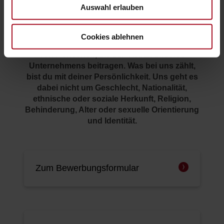
Auswahl erlauben
vorab mit, für welchen Bereich du dich
interessierst.
Cookies ablehnen
Übrigens: Wir freuen uns über Bewerbungen
von Menschen, die zur Vielfalt unseres
Unternehmens beitragen. Was bei uns zählt,
bist du mit deiner Persönlichkeit. Uns geht es
dabei nicht um Geschlecht, Nationalität,
ethnische oder soziale Herkunft, Religion,
Behinderung, Alter oder sexuelle Orientierung
und Identität.
Zum Bewerbungsformular